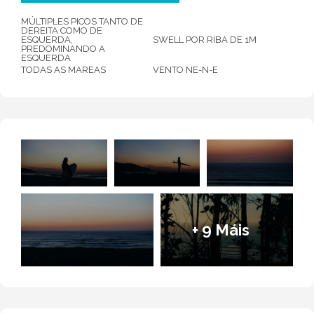
do ano.
MÚLTIPLES PICOS TANTO DE
Vento NE-N-E.
DEREITA COMO DE
ESQUERDA,
SWELL POR RIBA DE 1M
PREDOMINANDO A
Excelente calidade da auga.
ESQUERDA
TODAS AS MAREAS
VENTO NE-N-E
+ 9 Máis